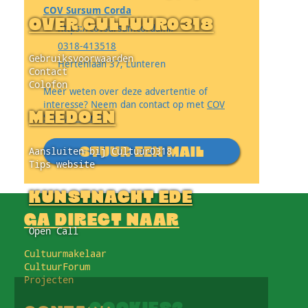
COV Sursum Corda
OVER CULTUUR0318
https://covsursumcorda.nl/
0318-413518
Gebruiksvoorwaarden
Hertenlaan 37, Lunteren
Contact
Colofon
Meer weten over deze advertentie of
interesse? Neem dan contact op met
COV
MEEDOEN
Sursum Corda
.
Aansluiten bij Cultuur0318
STUUR EEN MAIL
Tips website
KUNSTNACHT EDE
GA DIRECT NAAR
Open Call
Cultuurmakelaar
CultuurForum
Projecten