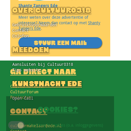
Shanty Zangers Ede
OVER CULTUUR0318
Meer weten over deze advertentie of
interesse? Neem dan contact op met
Shanty
Gebruiksvoorwaarden
Zangers Ede
.
Contact
Colofon
STUUR EEN MAIL
MEEDOEN
Aansluiten bij Cultuur0318
Tips website
GA DIRECT NAAR
KUNSTNACHT EDE
Cultuurmakelaar
CultuurForum
Projecten
Open Call
COOKIES?
CONTACT
Functionele cookies (o.a. inloggegevens)
cultuurmakelaar@ede.nl