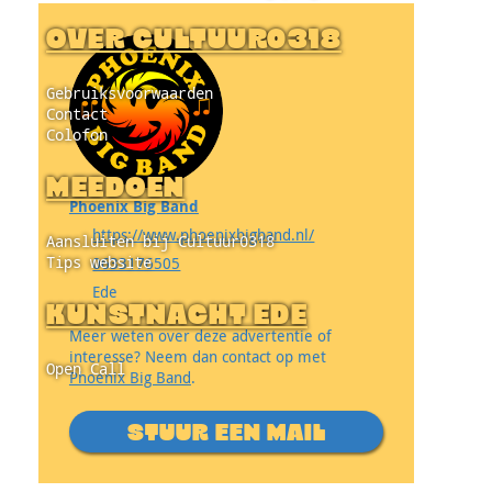
OVER CULTUUR0318
Gebruiksvoorwaarden
Contact
Colofon
MEEDOEN
Phoenix Big Band
https://www.phoenixbigband.nl/
Aansluiten bij Cultuur0318
Tips website
0633176505
Ede
KUNSTNACHT EDE
Meer weten over deze advertentie of
interesse? Neem dan contact op met
Open Call
Phoenix Big Band
.
STUUR EEN MAIL