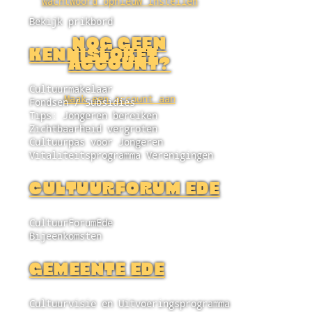
Wachtwoord opnieuw instellen
Bekijk prikbord
NOG GEEN
KENNISLOKET
ACCOUNT?
Cultuurmakelaar
Maak een account aan
Fondsen / Subsidies
Tips: Jongeren bereiken
Zichtbaarheid vergroten
Cultuurpas voor Jongeren
Vitaliteitsprogramma Verenigingen
CULTUURFORUM EDE
CultuurForumEde
Bijeenkomsten
GEMEENTE EDE
Cultuurvisie en Uitvoeringsprogramma