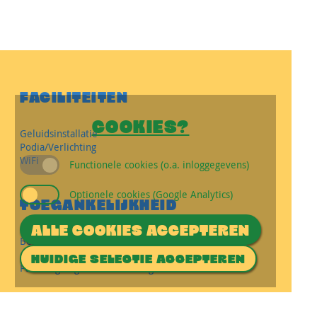
FACILITEITEN
COOKIES?
Geluidsinstallatie
Podia/Verlichting
WiFi
Functionele cookies (o.a. inloggegevens)
Optionele cookies (Google Analytics)
TOEGANKELIJKHEID
ALLE COOKIES ACCEPTEREN
Bereikbaar met openbaar vervoer
Afstand tot OV: 2 minuten lopen
HUIDIGE SELECTIE ACCEPTEREN
Parkeergelegenheid aanwezig
Meer weten over deze locatie of interesse?
Neem dan contact op met
Astrant
.