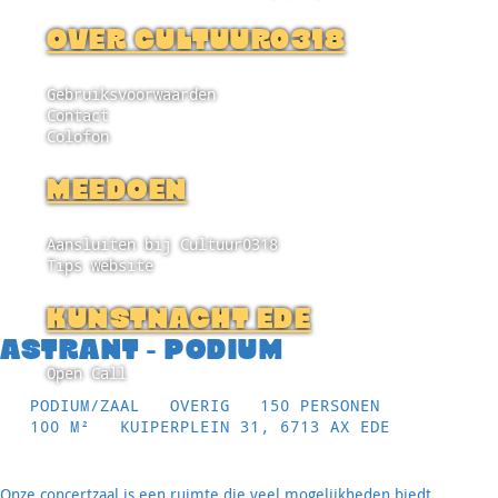
OVER CULTUUR0318
Gebruiksvoorwaarden
Contact
Colofon
MEEDOEN
Aansluiten bij Cultuur0318
Tips website
KUNSTNACHT EDE
ASTRANT - PODIUM
Open Call
PODIUM/ZAAL
OVERIG
150 PERSONEN
100 M²
KUIPERPLEIN 31, 6713 AX EDE
Onze concertzaal is een ruimte die veel mogelijkheden biedt