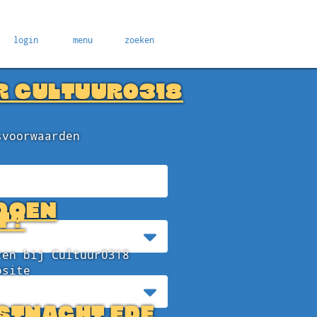
login
menu
zoeken
R CULTUUR0318
svoorwaarden
DOEN
T?
ten bij Cultuur0318
bsite
STNACHT EDE