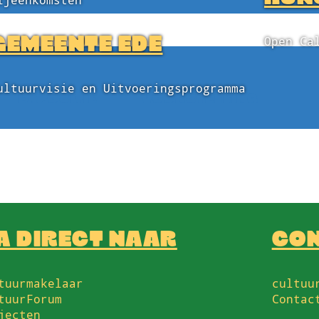
ijeenkomsten
GEMEENTE EDE
Open Ca
ultuurvisie en Uitvoeringsprogramma
EXPOSITIE
VOORSTELLING
A DIRECT NAAR
CO
tuurmakelaar
cultuu
tuurForum
Contac
jecten