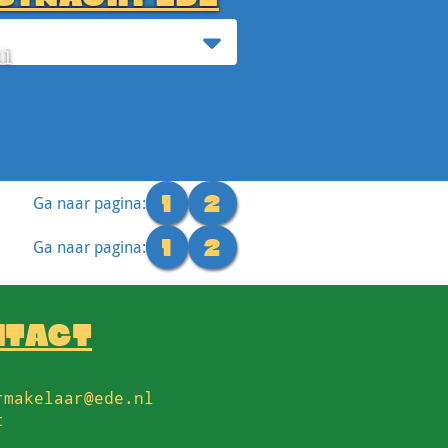
ll
Ga naar pagina:
1
2
Ga naar pagina:
1
2
NTACT
rmakelaar@ede.nl
t