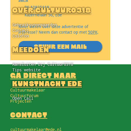
06 10825119
OVER CULTUUR0318
Kazernelaan 50, Ede
Gebruiksvoorwaarden
Meer weten over deze advertentie of
Contact
interesse? Neem dan contact op met
50PK
.
Colofon
STUUR EEN MAIL
MEEDOEN
Aansluiten bij Cultuur0318
Tips website
GA DIRECT NAAR
KUNSTNACHT EDE
Cultuurmakelaar
CultuurForum
Open Call
Projecten
CONTACT
cultuurmakelaar@ede.nl