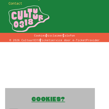
Contact
Cookies
Disclaimer
Colofon
© 2026 Cultuur0318
Ticketservice door
e-TicketProvider
COOKIES?