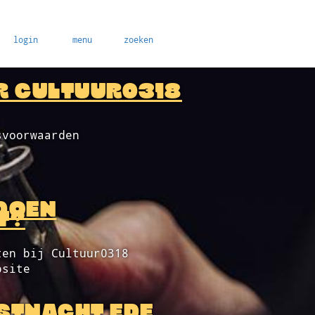
login
menu
zoeken
R CULTUUR0318
svoorwaarden
DOEN
T?
ten bij Cultuur0318
bsite
STNACHT EDE