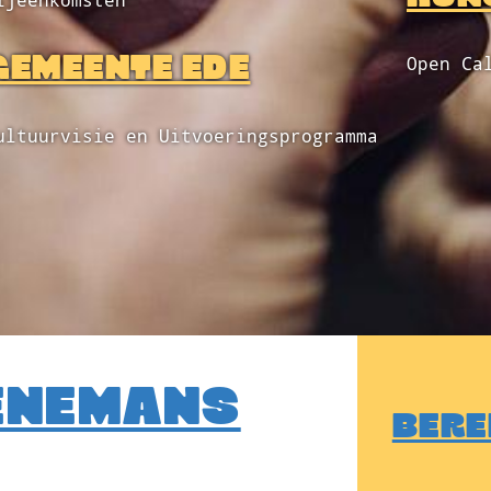
ijeenkomsten
GEMEENTE EDE
Open Ca
ultuurvisie en Uitvoeringsprogramma
EENEMANS
BERE