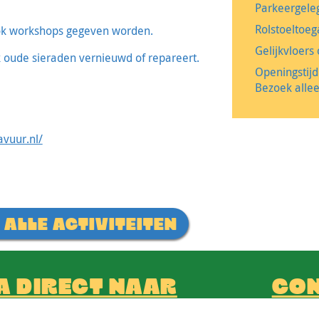
Parkeergele
Rolstoeltoeg
ook workshops gegeven worden.
Gelijkvloers 
oude sieraden vernieuwd of repareert.
Openingstijd
Bezoek allee
vuur.nl/
 ALLE ACTIVITEITEN
A DIRECT NAAR
CO