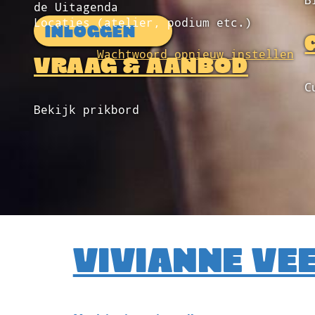
B
de Uitagenda
Locaties (atelier, podium etc.)
INLOGGEN
Wachtwoord opnieuw instellen
VRAAG & AANBOD
C
Bekijk prikbord
VIVIANNE V