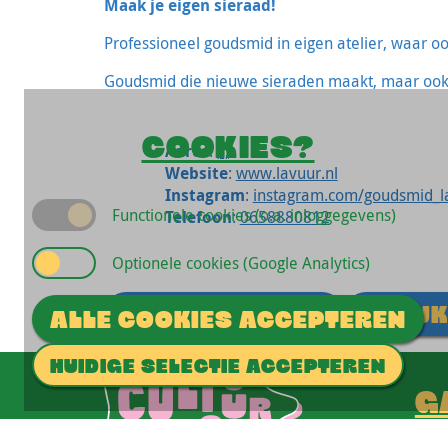
Maak je eigen sieraad!
Professioneel goudsmid in eigen atelier, waar 
Goudsmid die nieuwe sieraden maakt, maar ook 
COOKIES?
Adres
:
, ,
Website
:
www.lavuur.nl
Instagram
:
instagram.com/goudsmid_la
Functionele cookies (o.a. inloggegevens)
Telefoon
:
0658880812
Optionele cookies (Google Analytics)
STUUR EEN MAIL
BEKIJK
ALLE COOKIES ACCEPTEREN
HUIDIGE SELECTIE ACCEPTEREN
G