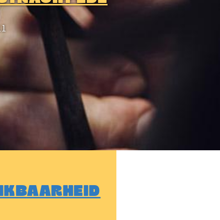
ll
IKBAARHEID