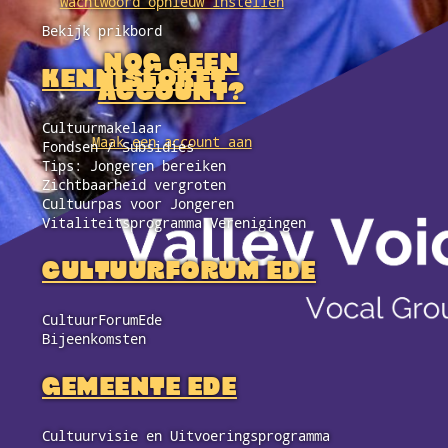
Wachtwoord opnieuw instellen
Bekijk prikbord
NOG GEEN
KENNISLOKET
ACCOUNT?
Cultuurmakelaar
Maak een account aan
Fondsen / Subsidies
Tips: Jongeren bereiken
Zichtbaarheid vergroten
Cultuurpas voor Jongeren
Vitaliteitsprogramma Verenigingen
CULTUURFORUM EDE
CultuurForumEde
Bijeenkomsten
GEMEENTE EDE
Cultuurvisie en Uitvoeringsprogramma