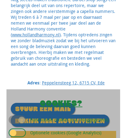
belangrijk deel uit van ons repertoire, maar we
zingen ook andere vierstemmige a capella nummers.
Wij treden 6 à 7 maal per jaar op en daarnaast
nemen we eenmaal per twee jaar deel aan de
Holland Harmony conventie
(
www.hollandharmony.nl
). Tijdens optredens zingen
we zonder bladmuziek zodat we bij het uitvoeren van
een song de beleving daarvan goed kunnen
overbrengen. Hierbij maken we met regelmaat
gebruik van choreografie en besteden we veel
aandacht aan onze uitstraling en kleding.
Adres
:
Peppelensteeg 12, 6715 CV, Ede
COOKIES?
STUUR EEN MAIL
Functionele cookies (o.a. inloggegevens)
BEKIJK ALLE ACTIVITEITEN
Optionele cookies (Google Analytics)