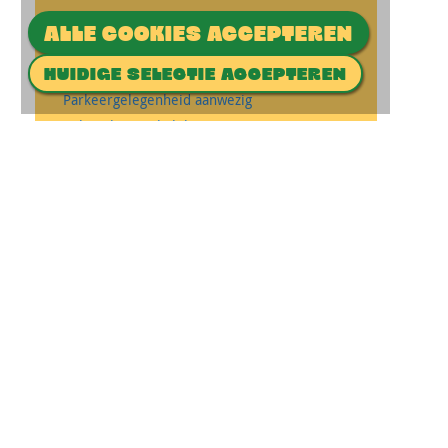
ALLE COOKIES ACCEPTEREN
BEREIKBAARHEID
HUIDIGE SELECTIE ACCEPTEREN
Parkeergelegenheid aanwezig
Rolstoeltoegankelijk
Invalidentoilet aanwezig
Gelijkvloers of lift aanwezig
GA DIRECT NAAR
Cultuurmakelaar
CultuurForum
Projecten
CONTACT