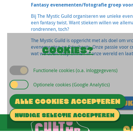
Fantasy evenementen/fotografie groep voo
Bij The Mystic Guild organiseren we unieke eve
een fantasy twist. Want stiekem willen we alle
rondrennen, toch?
The Mystic Guild is opgericht met als doel om vr
evenementen en fotoshoots. Onze passie voor crea
COOKIES?
wat we doen. Stap binnen in onze wereld en laat
Functionele cookies (o.a. inloggegevens)
Optionele cookies (Google Analytics)
ALLE COOKIES ACCEPTEREN
STUUR EEN MAIL
BEKIJK
HUIDIGE SELECTIE ACCEPTEREN
G