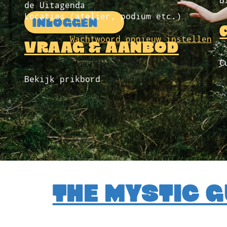
B
de Uitagenda
Locaties (atelier, podium etc.)
INLOGGEN
Wachtwoord opnieuw instellen
VRAAG & AANBOD
C
Bekijk prikbord
THE MYSTIC G