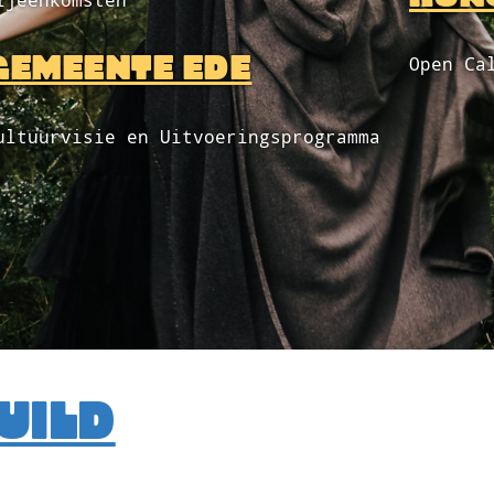
ijeenkomsten
GEMEENTE EDE
Open Ca
ultuurvisie en Uitvoeringsprogramma
UILD