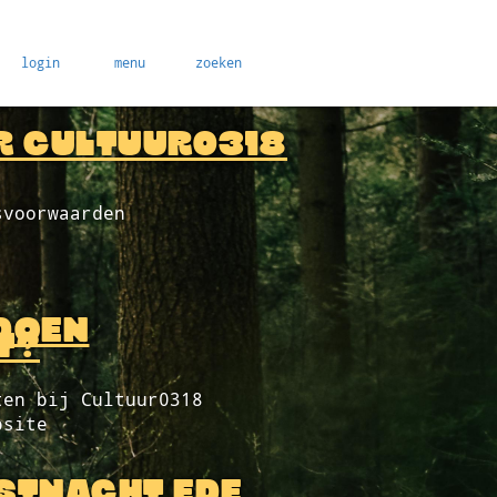
login
menu
zoeken
R CULTUUR0318
svoorwaarden
DOEN
T?
ten bij Cultuur0318
bsite
STNACHT EDE