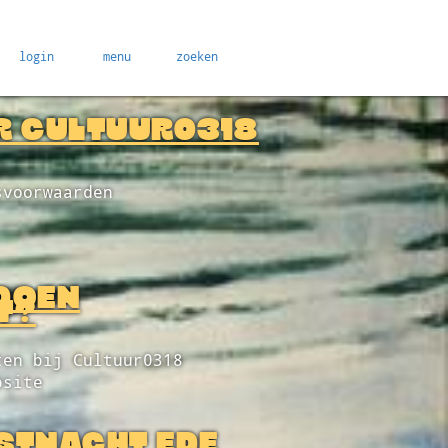
login
menu
zoeken
R CULTUUR0318
svoorwaarden
DOEN
T?
ten bij Cultuur0318
bsite
STNACHT EDE