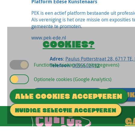
Platform Edese Kunstenaars
PEK is een actief platform bestaande uit profes
Als vereniging is het onze missie om exposities 
gemeente te promoten.
www.pek-ede.nl
COOKIES?
Adres
:
Paulus Potterstraat 28, 6717 TE,
Functionele cookies (o.a. inloggegevens)
Telefoon
:
0655502412
Optionele cookies (Google Analytics)
STUUR EEN MAIL
BEKIJK
ALLE COOKIES ACCEPTEREN
HUIDIGE SELECTIE ACCEPTEREN
G