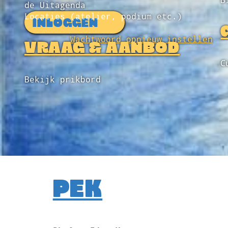
B
de Uitagenda
Locaties (atelier, podium etc.)
INLOGGEN
Wachtwoord opnieuw instellen
VRAAG & AANBOD
C
Bekijk prikbord
PEK