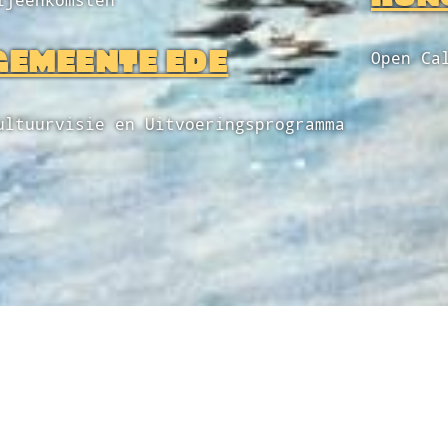
ijeenkomsten
GEMEENTE EDE
Open Ca
ultuurvisie en Uitvoeringsprogramma