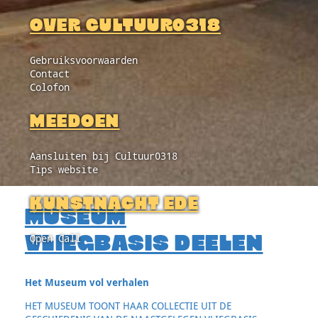
OVER CULTUUR0318
Gebruiksvoorwaarden
Contact
Colofon
MEEDOEN
Aansluiten bij Cultuur0318
Tips website
KUNSTNACHT EDE
MUSEUM
Open Call
VLIEGBASIS DEELEN
Het Museum vol verhalen
HET MUSEUM TOONT HAAR COLLECTIE UIT DE