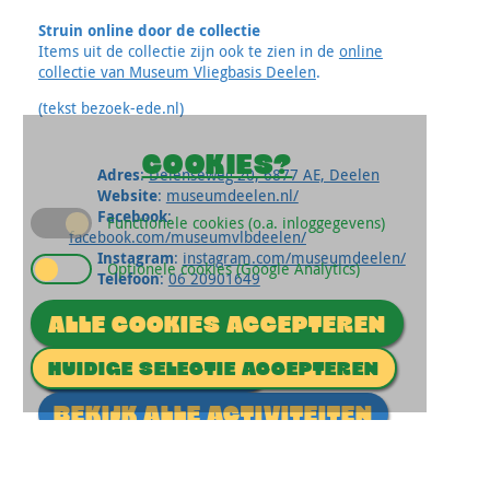
Struin online door de collectie
Items uit de collectie zijn ook te zien in de
online
collectie van Museum Vliegbasis Deelen
.
(tekst bezoek-ede.nl)
COOKIES?
Adres
:
Delenseweg 20, 6877 AE, Deelen
Website
:
museumdeelen.nl/
Facebook
:
Functionele cookies (o.a. inloggegevens)
facebook.com/museumvlbdeelen/
Instagram
:
instagram.com/museumdeelen/
Optionele cookies (Google Analytics)
Telefoon
:
06 20901649
ALLE COOKIES ACCEPTEREN
HUIDIGE SELECTIE ACCEPTEREN
STUUR EEN MAIL
BEKIJK ALLE ACTIVITEITEN