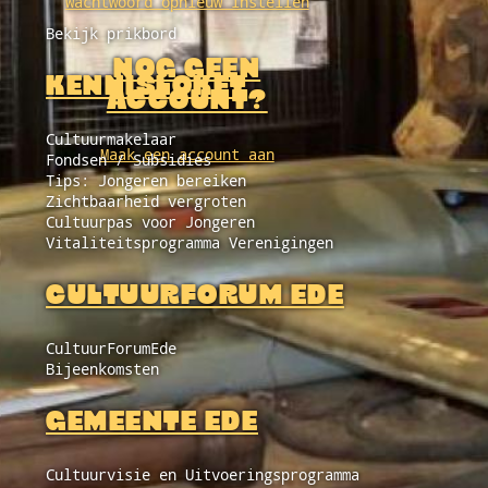
Wachtwoord opnieuw instellen
Bekijk prikbord
NOG GEEN
KENNISLOKET
ACCOUNT?
Cultuurmakelaar
Maak een account aan
Fondsen / Subsidies
Tips: Jongeren bereiken
Zichtbaarheid vergroten
Cultuurpas voor Jongeren
Vitaliteitsprogramma Verenigingen
CULTUURFORUM EDE
CultuurForumEde
Bijeenkomsten
GEMEENTE EDE
Cultuurvisie en Uitvoeringsprogramma