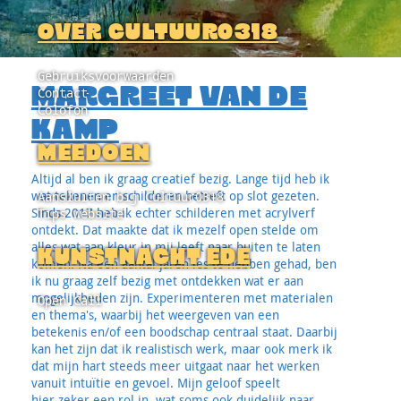
OVER CULTUUR0318
Gebruiksvoorwaarden
MARGREET VAN DE
Contact
Colofon
KAMP
MEEDOEN
Altijd al ben ik graag creatief bezig. Lange tijd heb ik
wat tekenen en schilderen betreft op slot gezeten.
Aansluiten bij Cultuur0318
Sinds 2017 heb ik echter schilderen met acrylverf
Tips website
ontdekt. Dat maakte dat ik mezelf open stelde om
alles wat aan kleur in mij leeft naar buiten te laten
KUNSTNACHT EDE
komen. Na een aantal jaren les te hebben gehad, ben
ik nu graag zelf bezig met ontdekken wat er aan
mogelijkheden zijn. Experimenteren met materialen
Open Call
en thema's, waarbij het weergeven van een
betekenis en/of een boodschap centraal staat. Daarbij
kan het zijn dat ik realistisch werk, maar ook merk ik
dat mijn hart steeds meer uitgaat naar het werken
vanuit intuïtie en gevoel. Mijn geloof speelt
hier zeker een rol in, wat soms ook duidelijk naar