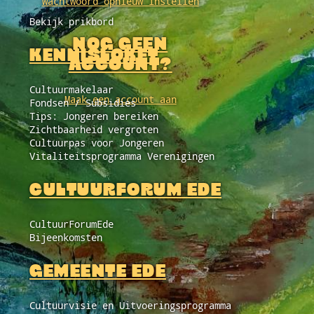
Wachtwoord opnieuw instellen
Bekijk prikbord
NOG GEEN
KENNISLOKET
ACCOUNT?
Cultuurmakelaar
Maak een account aan
Fondsen / Subsidies
Tips: Jongeren bereiken
Zichtbaarheid vergroten
Cultuurpas voor Jongeren
Vitaliteitsprogramma Verenigingen
CULTUURFORUM EDE
CultuurForumEde
Bijeenkomsten
GEMEENTE EDE
Cultuurvisie en Uitvoeringsprogramma