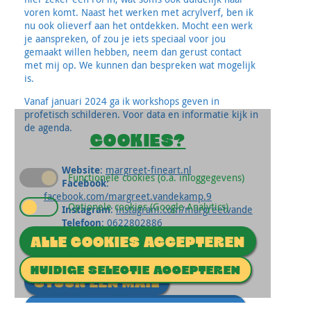
voren komt. Naast het werken met acrylverf, ben ik
nu ook olieverf aan het ontdekken. Mocht een werk
je aanspreken, of zou je iets speciaal voor jou
gemaakt willen hebben, neem dan gerust contact
met mij op. We kunnen dan bespreken wat mogelijk
is.
Vanaf januari 2024 ga ik workshops geven in
profetisch schilderen. Voor data en informatie kijk in
de agenda.
COOKIES?
Website
:
margreet-fineart.nl
Functionele cookies (o.a. inloggegevens)
Facebook
:
facebook.com/margreet.vandekamp.9
Optionele cookies (Google Analytics)
Instagram
:
instagram.com/margreetvande
Telefoon
:
0622802886
ALLE COOKIES ACCEPTEREN
HUIDIGE SELECTIE ACCEPTEREN
STUUR EEN MAIL
BEKIJK ALLE ACTIVITEITEN