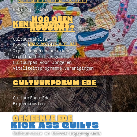
Wachtwoord opnieuw instellen
Bekijk prikbord
NOG GEEN
KENNISLOKET
ACCOUNT?
Cultuurmakelaar
Maak een account aan
Fondsen / Subsidies
Tips: Jongeren bereiken
Zichtbaarheid vergroten
Cultuurpas voor Jongeren
Vitaliteitsprogramma Verenigingen
CULTUURFORUM EDE
CultuurForumEde
Bijeenkomsten
GEMEENTE EDE
KICK ASS QUILTS
Cultuurvisie en Uitvoeringsprogramma