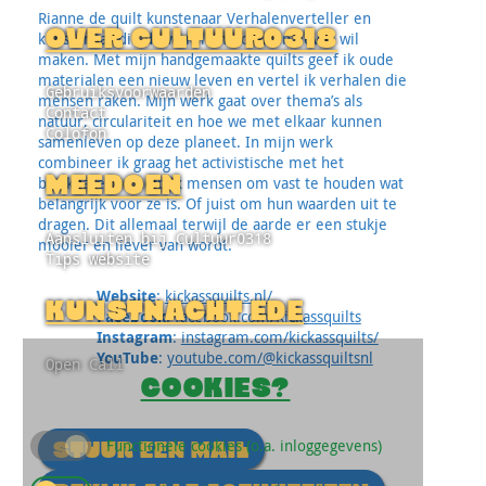
Rianne de quilt kunstenaar Verhalenverteller en
OVER CULTUUR0318
kunstenaar die de wereld mooier en liever wil
maken. Met mijn handgemaakte quilts geef ik oude
materialen een nieuw leven en vertel ik verhalen die
Gebruiksvoorwaarden
mensen raken. Mijn werk gaat over thema’s als
Contact
natuur, circulariteit en hoe we met elkaar kunnen
Colofon
samenleven op deze planeet. In mijn werk
combineer ik graag het activistische met het
MEEDOEN
bruikbare. Zo help ik mensen om vast te houden wat
belangrijk voor ze is. Of juist om hun waarden uit te
dragen. Dit allemaal terwijl de aarde er een stukje
Aansluiten bij Cultuur0318
mooier en liever van wordt.
Tips website
Website
:
kickassquilts.nl/
KUNSTNACHT EDE
Facebook
:
facebook.com/Kickassquilts
Instagram
:
instagram.com/kickassquilts/
YouTube
:
youtube.com/@kickassquiltsnl
Open Call
COOKIES?
Functionele cookies (o.a. inloggegevens)
STUUR EEN MAIL