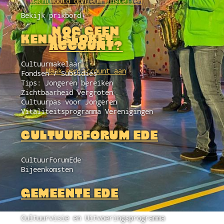
Wachtwoord opnieuw instellen
Bekijk prikbord
NOG GEEN
KENNISLOKET
ACCOUNT?
Cultuurmakelaar
Maak een account aan
Fondsen / Subsidies
Tips: Jongeren bereiken
Zichtbaarheid vergroten
Cultuurpas voor Jongeren
Vitaliteitsprogramma Verenigingen
CULTUURFORUM EDE
CultuurForumEde
Bijeenkomsten
GEMEENTE EDE
Cultuurvisie en Uitvoeringsprogramma