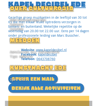
KAPEL DECIBEL EDE
OVER CULTUUR0318
Gezellige groep muzikanten in de leeftijd van 30 tot
Gebruiksvoorwaarden
65 die met elkaar leuke optredens verzorgen in
Contact
binnen- en buitenland. Wekelijke repetitie op de
Colofon
woensdag van 20.00 tot 22.00 uur. Eens per 14 dagen
onder professionele leiding van Marc Busscher.
MEEDOEN
Website
:
www.kapeldecibel.nl
Aansluiten bij Cultuur0318
Facebook
:
kapeldecibel
Tips website
Telefoon
:
0643708760
KUNSTNACHT EDE
STUUR EEN MAIL
Open Call
BEKIJK ALLE ACTIVITEITEN