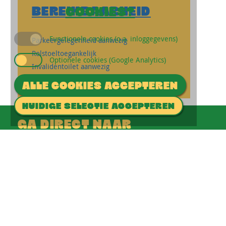
BEREIKBAARHEID
COOKIES?
Functionele cookies (o.a. inloggegevens)
Parkeergelegenheid aanwezig
Rolstoeltoegankelijk
Optionele cookies (Google Analytics)
Invalidentoilet aanwezig
Gelijkvloers of lift aanwezig
ALLE COOKIES ACCEPTEREN
HUIDIGE SELECTIE ACCEPTEREN
GA DIRECT NAAR
Cultuurmakelaar
CultuurForum
Projecten
CONTACT
cultuurmakelaar@ede.nl