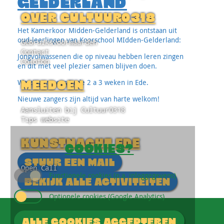
GELDERLAND
OVER CULTUUR0318
Het Kamerkoor Midden-Gelderland is ontstaan uit
oud-leerlingen van Koorschool MIdden-Gelderland:
Gebruiksvoorwaarden
Contact
Jongvolwassenen die op niveau hebben leren zingen
Colofon
en dit met veel plezier samen blijven doen.
We zingen eens in de 2 a 3 weken in Ede.
MEEDOEN
Nieuwe zangers zijn altijd van harte welkom!
Aansluiten bij Cultuur0318
Tips website
KUNSTNACHT EDE
COOKIES?
STUUR EEN MAIL
Open Call
Functionele cookies (o.a. inloggegevens)
BEKIJK ALLE ACTIVITEITEN
Optionele cookies (Google Analytics)
GA DIRECT NAAR
ALLE COOKIES ACCEPTEREN