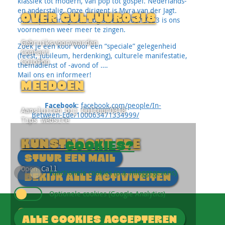
klassiek tot modern, van pop tot gospel. Nederlands-
en anderstalig. Onze dirigent is Myra van der Jagt.
OVER CULTUUR0318
Ons repertoire groeit nog steeds. Voor 2023 is ons
voornemen weer meer te zingen.
Gebruiksvoorwaarden
Zoek je een koor voor een “speciale” gelegenheid
Contact
(feest, jubileum, herdenking), culturele manifestatie,
Colofon
themadienst of -avond of ….
Mail ons en informeer!
MEEDOEN
Facebook
:
facebook.com/people/In-
Aansluiten bij Cultuur0318
Between-Ede/100063471334999/
Tips website
KUNSTNACHT EDE
COOKIES?
STUUR EEN MAIL
Open Call
Functionele cookies (o.a. inloggegevens)
BEKIJK ALLE ACTIVITEITEN
Optionele cookies (Google Analytics)
GA DIRECT NAAR
ALLE COOKIES ACCEPTEREN