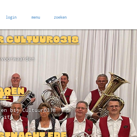
login
menu
zoeken
R CULTUUR0318
svoorwaarden
DOEN
T?
ten bij Cultuur0318
bsite
STNACHT EDE