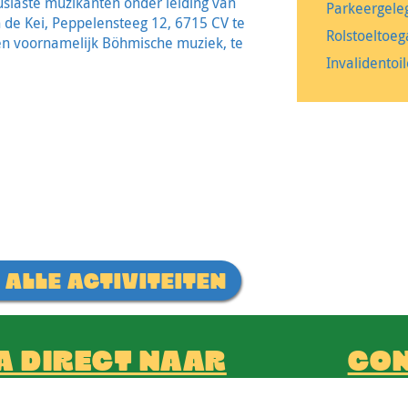
usiaste muzikanten onder leiding van
Parkeergele
 de Kei, Peppelensteeg 12, 6715 CV te
Rolstoeltoeg
len voornamelijk Böhmische muziek, te
Invalidentoi
 ALLE ACTIVITEITEN
A DIRECT NAAR
CO