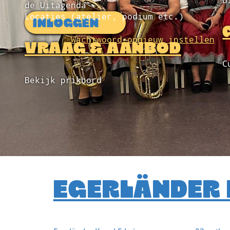
B
de Uitagenda
Locaties (atelier, podium etc.)
INLOGGEN
Wachtwoord opnieuw instellen
VRAAG & AANBOD
C
Bekijk prikbord
EGERLÄNDER 