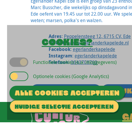
Egerländer Kapel Ede is een groep van 23 entho
Marc Busscher, die wekelijks op dinsdagavond in
Ede oefent van 19.45 uur tot 22.00 uur. We spe
weten; marsen, polka's en walzen.
Adres
:
Peppelensteeg 12, 6715 CV, Ede
COOKIES?
Website
:
www.egerlanderkapelede.nl
Facebook
:
egerlanderkapelede
Instagram
:
egerlanderkapelede
Functionele cookies (o.a. inloggegevens)
Telefoon
:
0643708760
Optionele cookies (Google Analytics)
STUUR EEN MAIL
BEKIJK
ALLE COOKIES ACCEPTEREN
HUIDIGE SELECTIE ACCEPTEREN
G