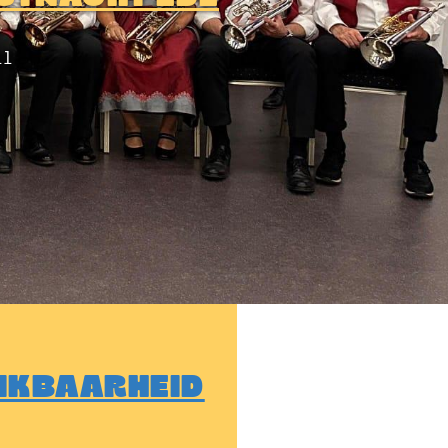
ll
IKBAARHEID