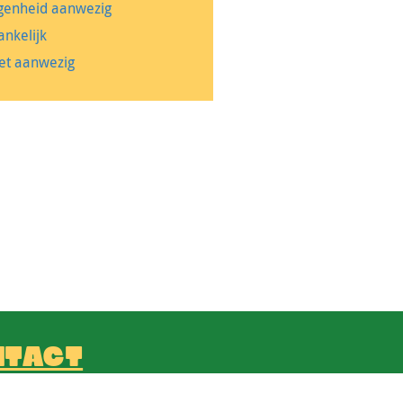
genheid aanwezig
ankelijk
let aanwezig
NTACT