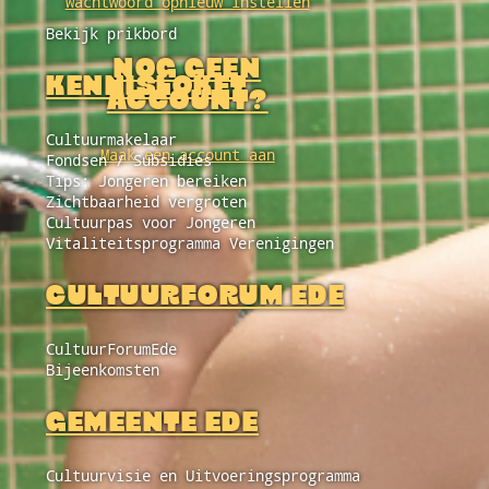
Wachtwoord opnieuw instellen
Bekijk prikbord
NOG GEEN
KENNISLOKET
ACCOUNT?
Cultuurmakelaar
Maak een account aan
Fondsen / Subsidies
Tips: Jongeren bereiken
Zichtbaarheid vergroten
Cultuurpas voor Jongeren
Vitaliteitsprogramma Verenigingen
CULTUURFORUM EDE
CultuurForumEde
Bijeenkomsten
GEMEENTE EDE
Cultuurvisie en Uitvoeringsprogramma