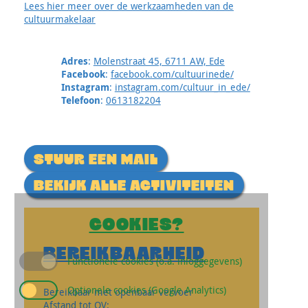
Lees hier meer over de werkzaamheden van de
cultuurmakelaar
Adres
:
Molenstraat 45, 6711 AW, Ede
Facebook
:
facebook.com/cultuurinede/
Instagram
:
instagram.com/cultuur_in_ede/
Telefoon
:
0613182204
STUUR EEN MAIL
BEKIJK ALLE ACTIVITEITEN
COOKIES?
BEREIKBAARHEID
Functionele cookies (o.a. inloggegevens)
Optionele cookies (Google Analytics)
Bereikbaar met openbaar vervoer
Afstand tot OV: