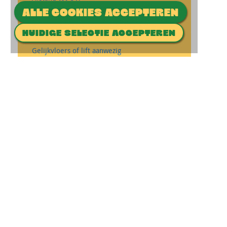
Parkeergelegenheid aanwezig
ALLE COOKIES ACCEPTEREN
Rolstoeltoegankelijk
HUIDIGE SELECTIE ACCEPTEREN
Invalidentoilet aanwezig
Gelijkvloers of lift aanwezig
Openingstijden:
Aanwezig op woensdag, donderdag en
vrijdag
GA DIRECT NAAR
Cultuurmakelaar
CultuurForum
Projecten
CONTACT
cultuurmakelaar@ede.nl