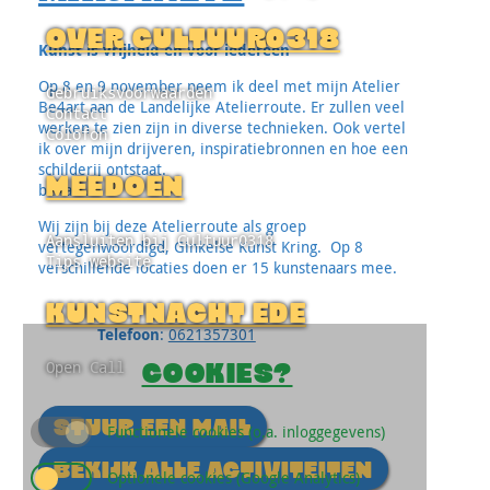
OVER CULTUUR0318
Kunst is vrijheid en voor iedereen
Op 8 en 9 november neem ik deel met mijn Atelier
Gebruiksvoorwaarden
Be4art aan de Landelijke Atelierroute. Er zullen veel
Contact
werken te zien zijn in diverse technieken. Ook vertel
Colofon
ik over mijn drijveren, inspiratiebronnen en hoe een
schilderij ontstaat.
MEEDOEN
be4art.nl
Wij zijn bij deze Atelierroute als groep
Aansluiten bij Cultuur0318
vertegenwoordigd, Ginkelse Kunst Kring. Op 8
Tips website
verschillende locaties doen er 15 kunstenaars mee.
KUNSTNACHT EDE
Telefoon
:
0621357301
Open Call
COOKIES?
STUUR EEN MAIL
Functionele cookies (o.a. inloggegevens)
BEKIJK ALLE ACTIVITEITEN
Optionele cookies (Google Analytics)